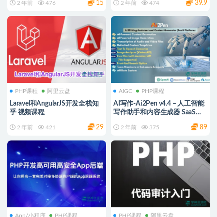
15
39.9
2 年前
476
2 年前
474
PHP课程
阿里云盘
AIGC
PHP课程
Laravel和AngularJS开发全栈知
AI写作-Ai2Pen v4.4 – 人工智能
乎 视频课程
写作助手和内容生成器 SaaS平
台Laravel+PHP源代码 免授权版
29
89
2 年前
421
2 年前
375
App/小程序
PHP课程
PHP课程
阿里云盘