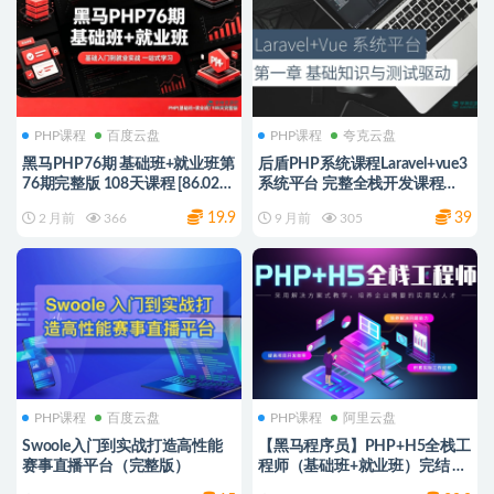
PHP课程
百度云盘
PHP课程
夸克云盘
黑马PHP76期 基础班+就业班第
后盾PHP系统课程Laravel+vue3
76期完整版 108天课程 [86.02G]
系统平台 完整全栈开发课程
网盘下载
231.5G 夸克网盘下载
19.9
39
2 月前
366
9 月前
305
PHP课程
百度云盘
PHP课程
阿里云盘
Swoole入门到实战打造高性能
【黑马程序员】PHP+H5全栈工
赛事直播平台（完整版）
程师（基础班+就业班）完结 价
值19980元