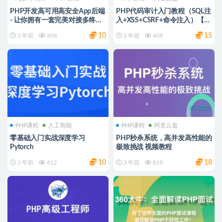
PHP开发高可用高安全App后端
PHP代码审计入门教程（SQL注
- 让你拥有一套完美对接多终端
入+XSS+CSRF+命令注入）【视
客户端的App后端系统
频课程】
10
15
2 年前
308
2 年前
408
PHP课程
人工智能
PHP课程
阿里云盘
零基础入门实战深度学习
PHP秒杀系统，高并发高性能的
Pytorch
极致挑战 视频教程
10
18
2 年前
412
3 年前
818