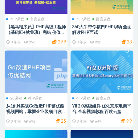
PHP课程
夸克云盘
PHP课程
百度云盘
【黑马程序员】PHP高级工程师
360大牛带你横扫PHP职场 全面
（基础班+就业班）完结 价值
解读PHP面试
19980元
29.9
28
3 年前
296
3 年前
920
Go课程
PHP课程
PHP课程
百度云盘
从1到N实战Go改造PHP慕优酷
Yii 2.0高级组件 优化京东电商平
视频网站，掌握企业级项目改造
台, 全套视频教程 百度云盘
解决方案
25
9.9
3 年前
692
3 年前
649