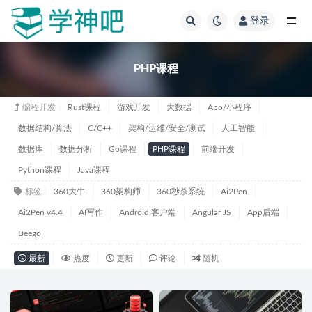
登录
全部
PHP课程
编程开发
Rust课程
游戏开发
大数据
App/小程序
数据结构/算法
C/C++
架构/运维/安全/测试
人工智能
数据库
数据分析
Go课程
PHP课程
前端开发
Python课程
Java课程
标签
360大牛
360架构师
360秒杀系统
Ai2Pen
Ai2Pen v4.4
AI写作
Android 客户端
Angular JS
App后端
Beego
最新
热度
更新
评论
随机