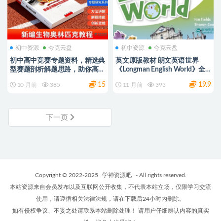
初中资源
夸克云盘
初中资源
夸克云盘
初中高中竞赛专题资料，精选典
英文原版教材 朗文英语世界
型赛题剖析解题思路，助你高效
《Longman English World》全
突破竞赛难关 15.6GB 夸克网盘
套6级-教材、配套音视频、练习
15
19.9
10 月前
385
11 月前
393
册、白板 百度/夸克网盘
下一页
Copyright © 2022-2025
学神资源吧
- All rights reserved.
本站资源来自会员发布以及互联网公开收集，不代表本站立场，仅限学习交流
使用，请遵循相关法律法规，请在下载后24小时内删除。
如有侵权争议、不妥之处请联系本站删除处理！ 请用户仔细辨认内容的真实