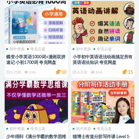
初中资源
夸克云盘
初中资源
夸克云盘
蝶变小学英语1000词+漫画双拼
小学初中英语语法动画搞定所有
速记 小初1700词 夸克网盘
英语语法知识 夸克网盘
10
15
8 月前
336
8 月前
344
初中资源
夸克云盘
初中资源
夸克云盘
少年得到《满分学霸的数学思维
猫博士有道分阶写作课 Level 1-