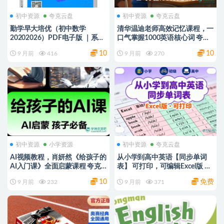
初中资源
夸克云盘
初中资源
夸克云盘
勤学早大培优（初中数学
清华温迪老师高效记忆课程，一
20202026）PDF电子版 ｜系统
口气掌握1000英语核心词 夸克
提升初中数学能力，助力高效备
网盘
10
10
9 月前
416
9 月前
270
考 夸克网盘
初中资源
小学资源
初中资源
夸克云盘
AI视频教程，肖妍然《给孩子的
从小学到高中英语【同步单词
AI入门课》全面启蒙课程 夸克
表】 可打印，可编辑Excel版 夸
网盘
克网盘
10
免费
9 月前
232
9 月前
371