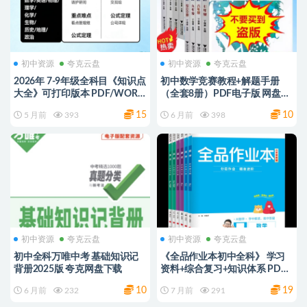
初中资源
夸克云盘
初中资源
夸克云盘
2026年 7-9年级全科目《知识点
初中数学竞赛教程+解题手册
大全》可打印版本 PDF/WORD
（全套8册）PDF电子版 网盘下
电子版 网盘下载
载
15
10
5 月前
393
6 月前
398
初中资源
夸克云盘
初中资源
夸克云盘
初中全科万唯中考 基础知识记
《全品作业本初中全科》 学习
背册2025版 夸克网盘下载
资料+综合复习+知识体系 PDF
版 30G 夸克网盘
10
19
6 月前
232
7 月前
291