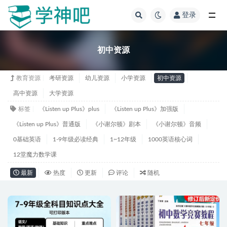
登录
全部
初中资源
教育资源
考研资源
幼儿资源
小学资源
初中资源
高中资源
大学资源
标签
《Listen up Plus》plus
《Listen up Plus》加强版
《Listen up Plus》普通版
《小谢尔顿》剧本
《小谢尔顿》音频
0基础英语
1-9年级必读经典
1~12年级
1000英语核心词
12堂魔力数学课
最新
热度
更新
评论
随机