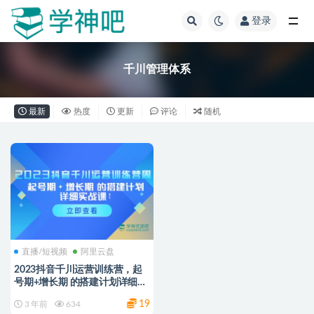
登录
全部
千川管理体系
最新
热度
更新
评论
随机
直播/短视频
阿里云盘
2023抖音千川运营训练营，起
号期+增长期 的搭建计划详细实
战课
19
3 年前
634