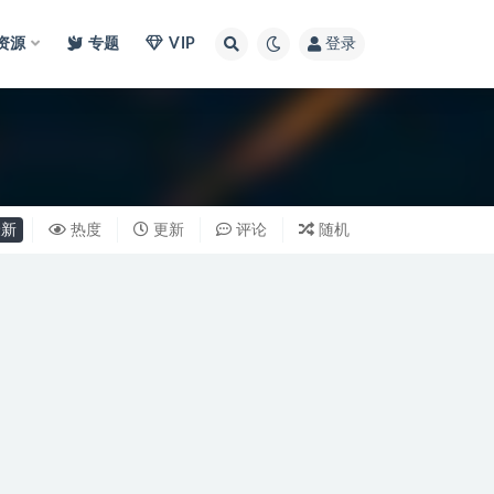
I资源
专题
VIP
登录
新
热度
更新
评论
随机