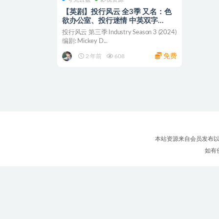
【英剧】投行风云 全3季 又名：色
欲办公室、投行迷情 中英双字
1080P 阿里/夸克/百度云盘
投行风云 第三季 Industry Season 3 (2024)
编剧: Mickey D...
免费
2 年前
608
本站资源来自会员发布以
如有