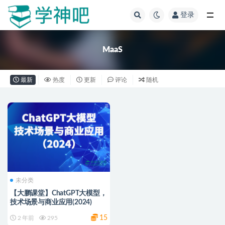
登录
全部
MaaS
最新
热度
更新
评论
随机
未分类
【大鹏课堂】ChatGPT大模型，
技术场景与商业应用(2024)
15
2 年前
295