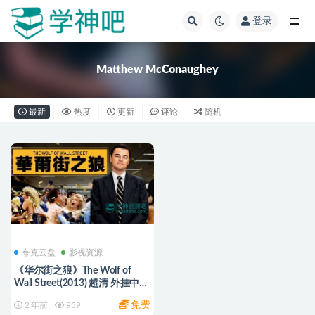
登录
全部
Matthew McConaughey
最新
热度
更新
评论
随机
夸克云盘
影视资源
《华尔街之狼》The Wolf of
Wall Street(2013) 超清 外挂中字
未删减 夸克云盘
免费
2 年前
959