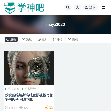
登录
全部
maya2020
最新
热度
更新
评论
随机
百度云盘
艺术设计
残缺的维纳斯高精度影视级肖像
案例教学 网盘下载
15
1 年前
357