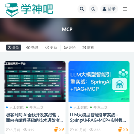
登录
全部
MCP
最新
热度
更新
评论
随机
人工智能
夸克云盘
人工智能
夸克云盘
极客时间 AI全栈开发实战营，
LLM大模型智能引擎实战--
面向有编程基础的技术进阶者与
SpringAI+RAG+MCP+实时搜索
产品经理 夸克网盘
｜一站式掌握LLM应用开发核心
39
25
8 月前
419
10 月前
358
前沿技术