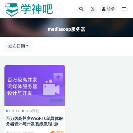
登录
全部
mediasoup服务器
发布日期
C/C++
Java课程
百万级高并发WebRTC流媒体服
务器设计与开发 视频教程+源代
码资料