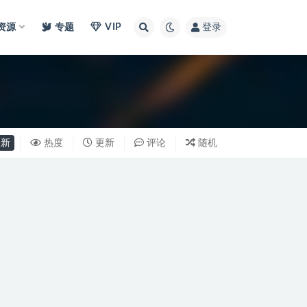
I资源
专题
VIP
登录
新
热度
更新
评论
随机