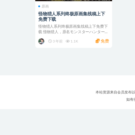
原画
怪物猎人系列终极原画集线稿上下
免费下载
怪物猎人系列终极原画集线稿上下免费下
载 怪物猎人，原名モンスターハンター
，英文名Monst...
免费
3 年前
1.1K
本站资源来自会员发布以
如有