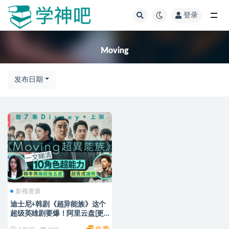
登录
全部
Moving
发布日期
影视资源
迪士尼+韩剧《超异能族》这个
超级英雄剧要爆！阿里云盘[更
新至13集]