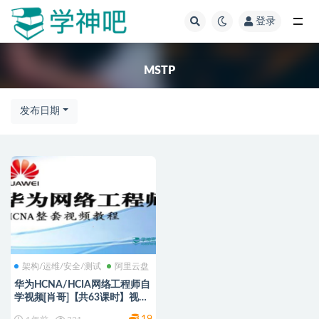
登录
全部
MSTP
发布日期
架构/运维/安全/测试
阿里云盘
华为HCNA/HCIA网络工程师自
学视频[肖哥]【共63课时】视频
课程+课件