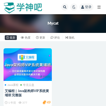
登录
全部
Mycat
最新
热度
更新
评论
随机
Java课程
夸克云盘
艾编程｜Java架构师VIP系统黄
埔班 完整版
49
1 年前
377