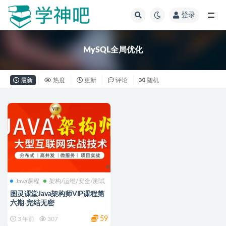
登录
全部
MySQL全局优化
最新
热度
更新
评论
随机
Java课程
架构/运维/安全/测试
图灵课堂Java架构师VIP课程第
六期-完结无密
59
3 年前
307