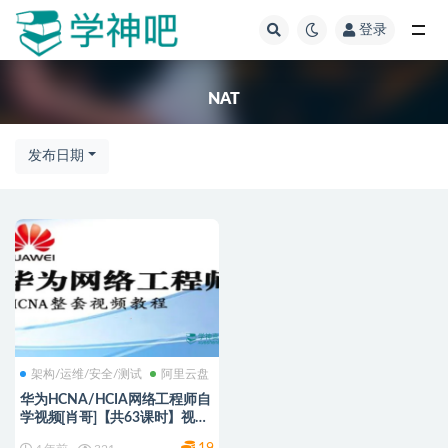
登录
全部
NAT
发布日期
架构/运维/安全/测试
阿里云盘
华为HCNA/HCIA网络工程师自
学视频[肖哥]【共63课时】视频
课程+课件