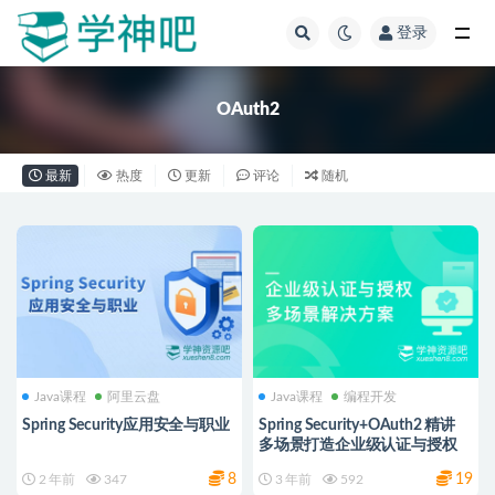
登录
全部
OAuth2
最新
热度
更新
评论
随机
Java课程
阿里云盘
Java课程
编程开发
Spring Security应用安全与职业
Spring Security+OAuth2 精讲
多场景打造企业级认证与授权
8
19
2 年前
347
3 年前
592