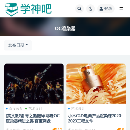
登录
全部
OC渲染器
发布日期
百度云盘
艺术设计
艺术设计
[英文教程] 青之巅翻译 耶稣OC
小木C4D电商产品渲染课2020-
渲染器精进之路 百度网盘
2023工程文件