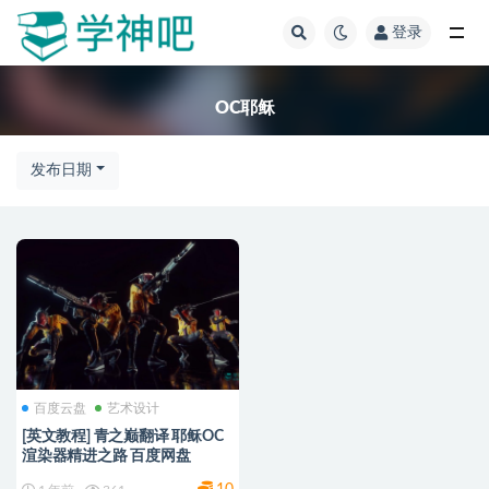
登录
全部
OC耶稣
发布日期
百度云盘
艺术设计
[英文教程] 青之巅翻译 耶稣OC
渲染器精进之路 百度网盘