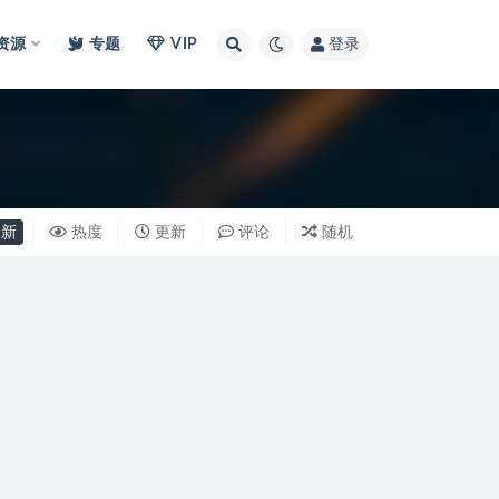
I资源
专题
VIP
登录
新
热度
更新
评论
随机