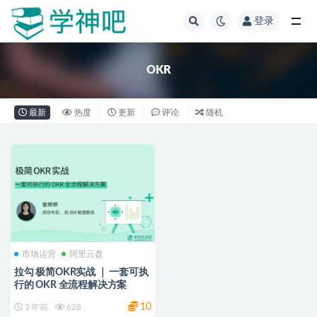
登录
全部
OKR
最新
热度
更新
评论
随机
市场运营
阿里云盘
拉勾 极简OKR实战 ｜ 一套可执
行的 OKR 全流程解决方案
10
3 年前
628