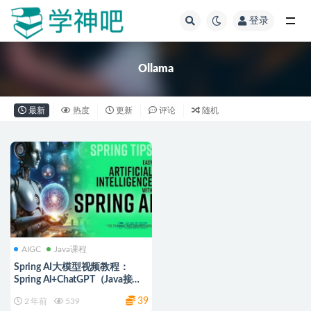
登录
全部
Ollama
最新
热度
更新
评论
随机
AIGC
Java课程
Spring AI大模型视频教程：
Spring Al+ChatGPT（Java接入
人工智能大模型）
39
2 年前
539