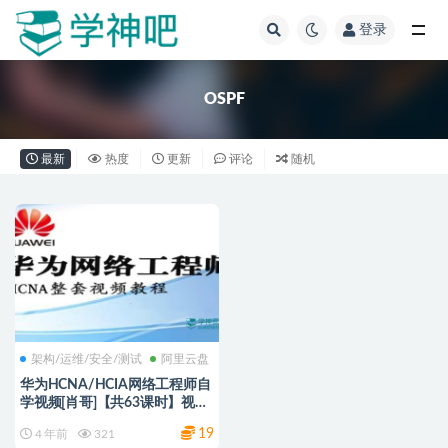
登录
全部
OSPF
最新
热度
更新
评论
随机
架构/运维/安全/测试
阿里云盘
华为HCNA/HCIA网络工程师自
学视频[肖哥]【共63课时】视频
课程+课件
19
4 年前
321