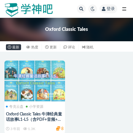
登录
全部
Oxford Classic Tales
最新
热度
更新
评论
随机
夸克云盘
小学资源
Oxford Classic Tales 牛津经典童
话故事L1-L5（含PDF+音频+练
习）
8
3 年前
1.3K