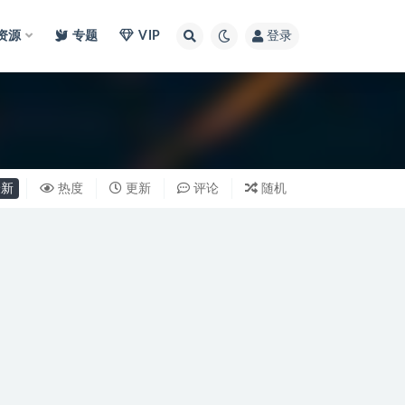
I资源
专题
VIP
登录
新
热度
更新
评论
随机