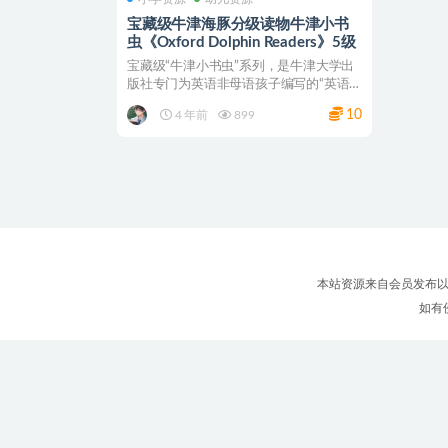
宝藏级牛津海豚分级读物牛津小书
虫《Oxford Dolphin Readers》5级
宝藏级“牛津小书虫”系列，是牛津大学出
版社专门为英语非母语孩子编写的“英语
学习”（ELT）教...
10
4 年前
899
本站资源来自会员发布以
如有