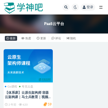
登录
全部
PaaS云平台
最新
热度
更新
评论
随机
Go课程
夸克云盘
【体系课】云原生架构师 容器
云架构课｜马士兵教育｜视频课
程+资料 (完结)
59
2 年前
620