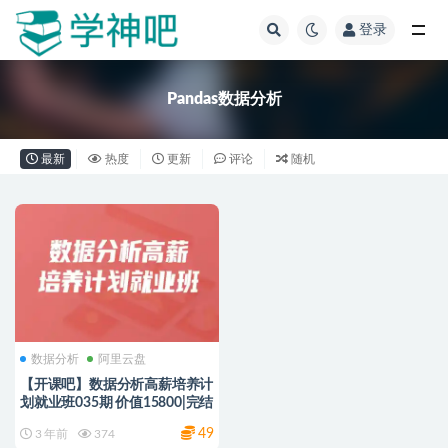
登录
全部
Pandas数据分析
最新
热度
更新
评论
随机
数据分析
阿里云盘
【开课吧】数据分析高薪培养计
划就业班035期 价值15800|完结
49
3 年前
374