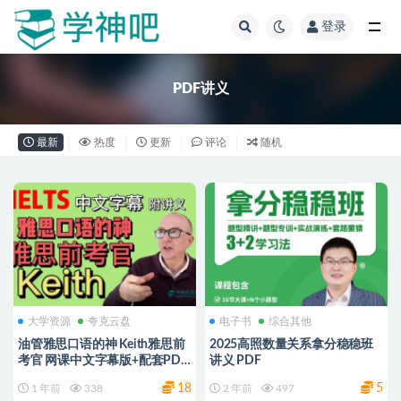
登录
全部
PDF讲义
最新
热度
更新
评论
随机
大学资源
夸克云盘
电子书
综合其他
油管雅思口语的神 Keith雅思前
2025高照数量关系拿分稳稳班
考官 网课中文字幕版+配套PDF
讲义 PDF
讲义
18
5
1 年前
338
2 年前
497