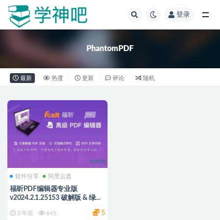
登录
全部
PhantomPDF
最新
热度
更新
评论
随机
软件分享
阿里云盘
福昕PDF编辑器专业版
v2024.2.1.25153 破解版 & 绿色
便携版
5
2 年前
645