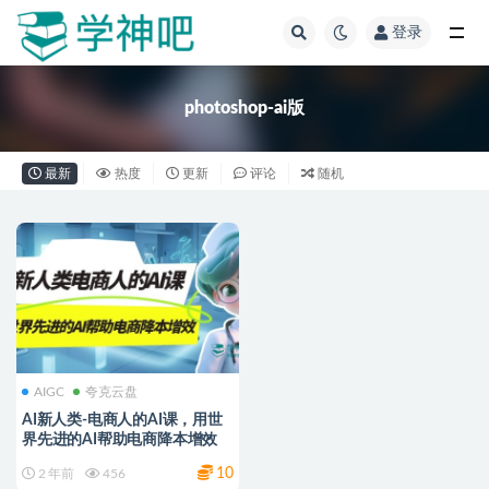
登录
全部
photoshop-ai版
最新
热度
更新
评论
随机
AIGC
夸克云盘
AI新人类-电商人的AI课，用世
界先进的AI帮助电商降本增效
10
2 年前
456