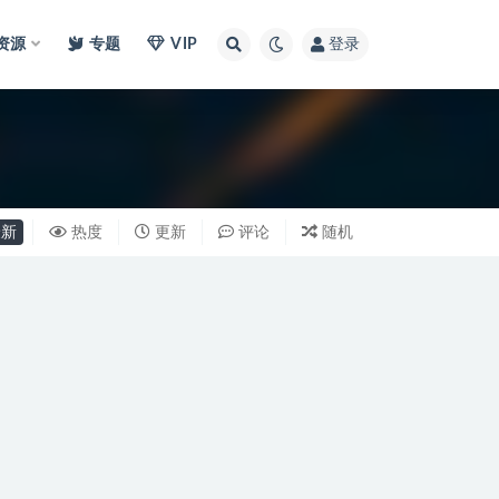
I资源
专题
VIP
登录
新
热度
更新
评论
随机