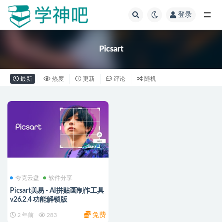
登录
全部
Picsart
最新
热度
更新
评论
随机
夸克云盘
软件分享
Picsart美易 - AI拼贴画制作工具
v26.2.4 功能解锁版
免费
2 年前
283