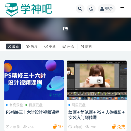
登录
全部
PS
最新
热度
更新
评论
随机
夸克云盘
百度云盘
阿里云盘
PS精修三十六计设计视频课程
绘画 + 简笔画 + PS + 人体摄影 +
女装入门到精通
10
免费
3 年前
764
3 年前
758