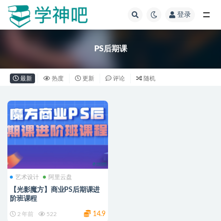
登录
全部
PS后期课
最新
热度
更新
评论
随机
艺术设计
阿里云盘
【光影魔方】商业PS后期课进
阶班课程
14.9
2 年前
522