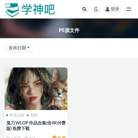
登录
全部
PS源文件
发布日期
夸克云盘
资料
鬼刀 WLOP 作品合集(含4K付费
版) 免费下载