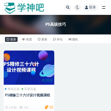
登录
全部
PS高级技巧
最新
热度
更新
评论
随机
夸克云盘
百度云盘
PS精修三十六计设计视频课程
10
3 年前
765