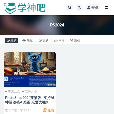
登录
全部
PS2024
最新
热度
更新
评论
随机
夸克云盘
软件分享
PhotoShop2024蓝猫版 - 支持Ai
神经 滤镜AI绘图 无限试用超强
Win版
免费
3 年前
859