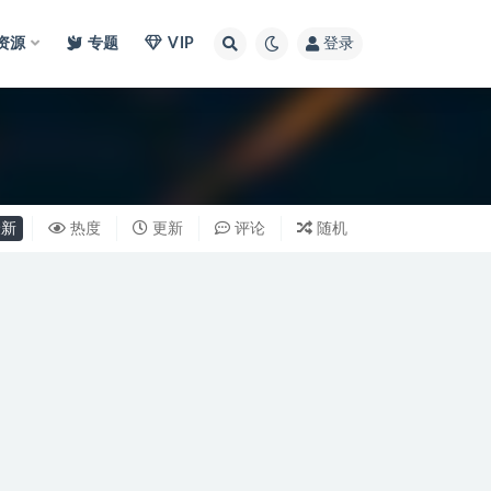
I资源
专题
VIP
登录
新
热度
更新
评论
随机