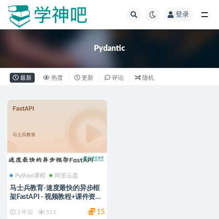
登录
全部
Pydantic
最新
热度
更新
评论
随机
Python课程
阿里云盘
马士兵教育-速度最快的异步框
架FastAPI - 视频教程+课件资料
+源码
15
2 年前
515