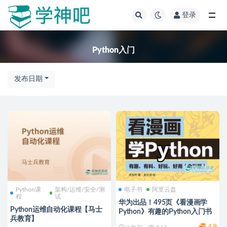
登录
全部
Python入门
发布日期
Python课
架构/运维/安全/测
电子书
阿里云盘
程
试
华为出品！495页《看漫画学
Python运维自动化课程【马士
Python》有趣的Python入门书
兵教育】