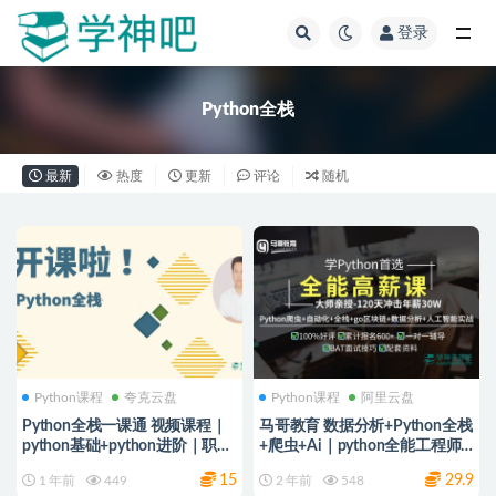
登录
全部
Python全栈
最新
热度
更新
评论
随机
Python课程
夸克云盘
Python课程
阿里云盘
Python全栈一课通 视频课程｜
马哥教育 数据分析+Python全栈
python基础+python进阶｜职场
+爬虫+Ai｜python全能工程师-
加速器 掌舵自己的人生
挑战年薪30万（完结）
15
29.9
1 年前
449
2 年前
548