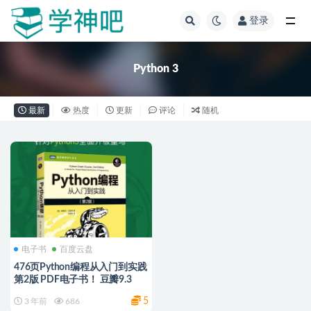
登录
全部
Python 3
最新
热度
更新
评论
随机
电子书
百度云盘
476页Python编程从入门到实践
第2版 PDF电子书！ 豆瓣9.3
5
3 年前
686