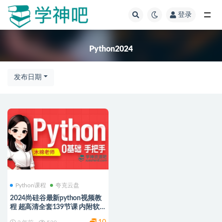
登录
全部
Python2024
发布日期
Python课程
夸克云盘
2024尚硅谷最新python视频教
程 超高清全套139节课 内附软
件+课件+随堂