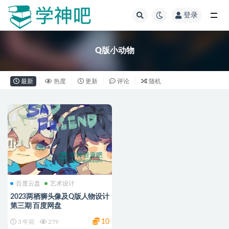
登录
全部
Q版小动物
最新
热度
更新
评论
随机
百度云盘
艺术设计
2023两栖狮头像及Q版人物设计
第三期 百度网盘
10
3 年前
279