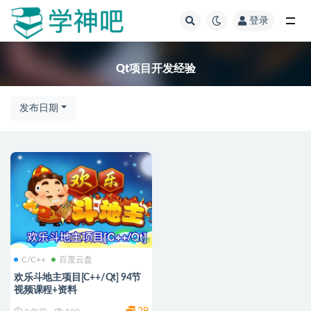
登录
全部
Qt项目开发经验
发布日期
C/C++
百度云盘
欢乐斗地主项目[C++/Qt] 94节
视频课程+资料