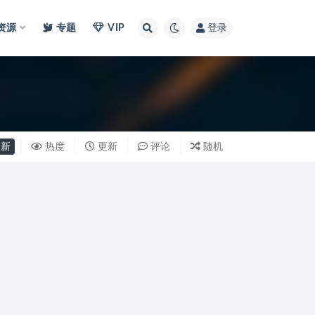
I资源
专题
VIP
登录
新
热度
更新
评论
随机