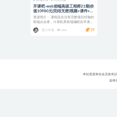
开课吧-web前端高级工程师21期|价
值10980元|完结无密|视频+课件+源
代码
资源简介： 课程适合没有完整项目经验的
前端从业者，计算机系前端编程自学者，
想要系统完善自己技...
39
2 年前
566
本站资源来自会员发布以
如有