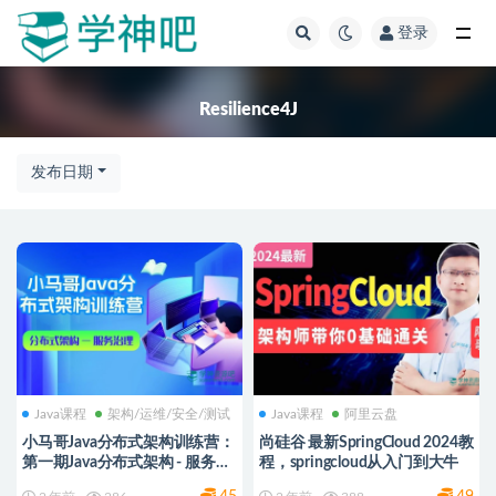
登录
全部
Resilience4J
发布日期
Java课程
架构/运维/安全/测试
Java课程
阿里云盘
小马哥Java分布式架构训练营：
尚硅谷 最新SpringCloud 2024教
第一期Java分布式架构 - 服务治
程，springcloud从入门到大牛
理 价值2999 完结无密