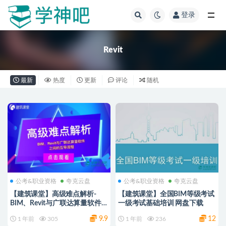
登录
全部
Revit
最新
热度
更新
评论
随机
公考&职业资格
夸克云盘
公考&职业资格
夸克云盘
【建筑课堂】高级难点解析-
【建筑课堂】全国BIM等级考试
BIM、Revit与广联达算量软件
一级考试基础培训 网盘下载
之间的互导流程 网盘下载
9.9
12
1 年前
305
1 年前
236