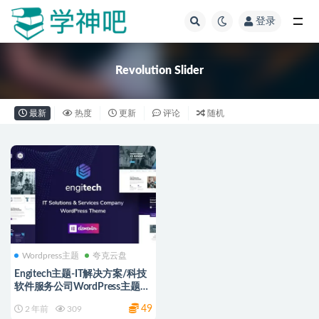
登录
全部
Revolution Slider
最新
热度
更新
评论
随机
Wordpress主题
夸克云盘
Engitech主题-IT解决方案/科技
软件服务公司WordPress主题激
活版【v1.8.7】
49
2 年前
309