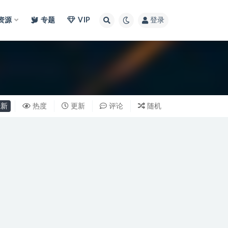
I资源
专题
VIP
登录
新
热度
更新
评论
随机